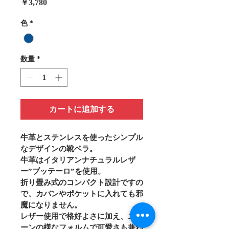
価
￥3,780
格
色
*
数量
*
カートに追加する
牛革とステンレスを使ったシンプル
なデザインの靴ベラ。
牛革はイタリアンナチュラルレザ
ー”ブッテーロ”を使用。
折り畳み式のコンパクト設計ですの
で、カバンやポケットに入れても邪
魔になりません。
レザー使用で格好よさに加え、スプ
ーンの様なフォルムで可愛さも兼ね