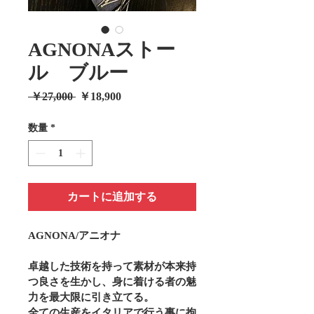
AGNONAストー
ル ブルー
通
セ
 ￥27,000 
￥18,900
常
ー
価
ル
数量
*
格
価
格
カートに追加する
AGNONA/アニオナ
卓越した技術を持って素材が本来持
つ良さを生かし、身に着ける者の魅
力を最大限に引き立てる。
全ての生産をイタリアで行う事に拘