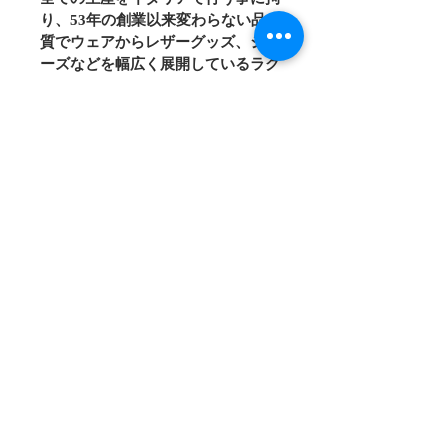
り、53年の創業以来変わらない品
質でウェアからレザーグッズ、シュ
ーズなどを幅広く展開しているラグ
ジュアリーブランド。
こちらのストールはユニセックスで
お使いいただけます。
原産国：イタリア
カラー：
サイズ：全長202ｃｍ（フリンジ含
む）横幅37ｃｍ
　　　　※実寸には若干の誤差があ
る場合がございます。ご了承くださ
い。
〒514-0027 三重県津市大門3-3カラーズビル2F
TEL：059-273-6411
FAX：059-273-6422