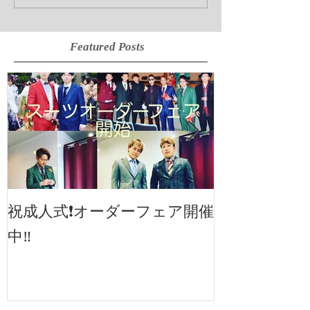
Featured Posts
2019SS 展示
祝成人式❗️オーダーフェア開催
中‼️