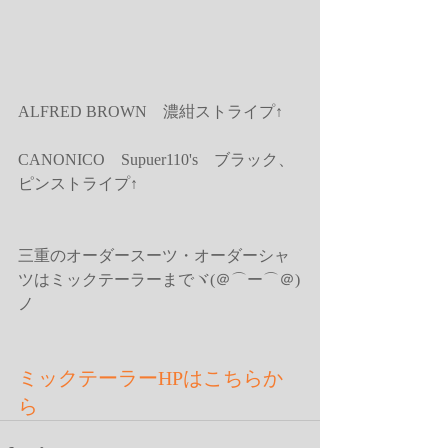
ALFRED BROWN　濃紺ストライプ↑ 
CANONICO　Supuer110's　ブラック、
ピンストライプ↑ 
三重のオーダースーツ・オーダーシャ
ツはミックテーラーまでヾ(＠⌒ー⌒＠)
ノ 
ミックテーラーHPはこちらか
ら