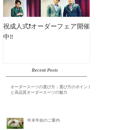
2019SS 展示
祝成人式❗️オーダーフェア開催
中‼️
Recent Posts
オーダースーツの選び方：選び方のポイント
と高品質オーダースーツの魅力
年末年始のご案内