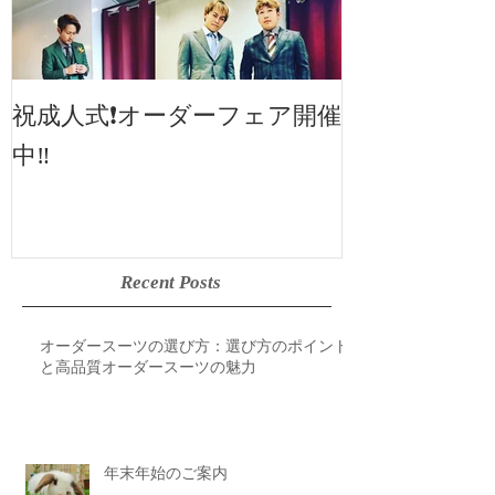
2019SS 展示
祝成人式❗️オーダーフェア開催
中‼️
Recent Posts
オーダースーツの選び方：選び方のポイント
と高品質オーダースーツの魅力
年末年始のご案内