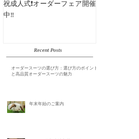
2019SS 展示
祝成人式❗️オーダーフェア開催
中‼️
Recent Posts
オーダースーツの選び方：選び方のポイント
と高品質オーダースーツの魅力
年末年始のご案内