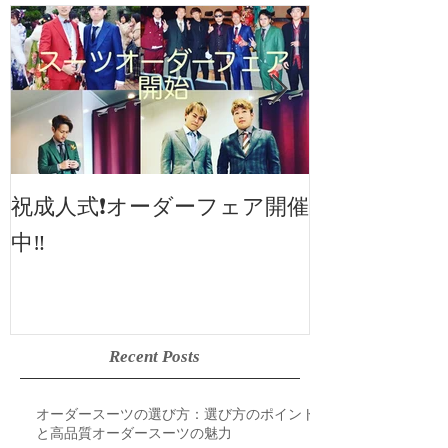
2019SS 展示
祝成人式❗️オーダーフェア開催
中‼️
Recent Posts
オーダースーツの選び方：選び方のポイント
と高品質オーダースーツの魅力