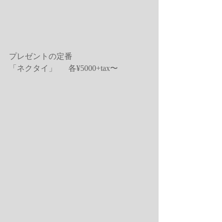
プレゼントの定番
「ネクタイ」      各¥5000+tax〜