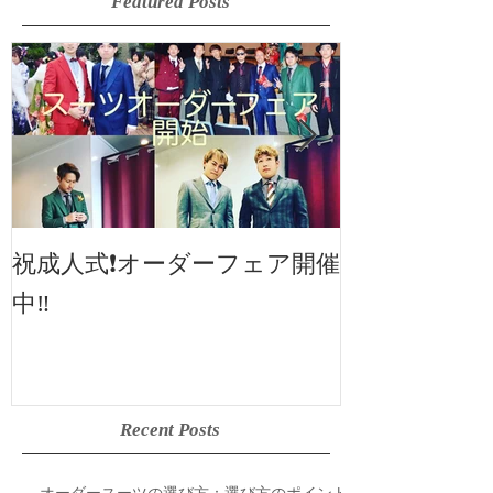
Featured Posts
2019SS 展示
祝成人式❗️オーダーフェア開催
中‼️
Recent Posts