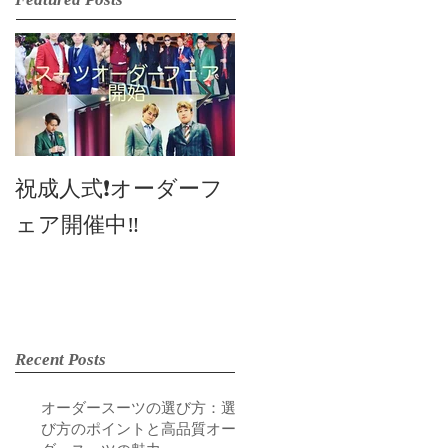
2019SS 展示会
祝成人式❗️オーダーフ
ェア開催中‼️
Recent Posts
オーダースーツの選び方：選
び方のポイントと高品質オー