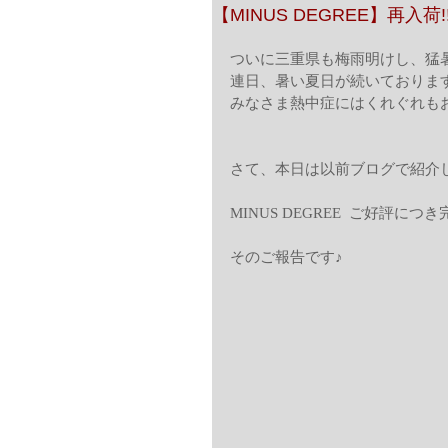
【MINUS DEGREE】再入荷!‼
ついに三重県も梅雨明けし、猛
連日、暑い夏日が続いておりま
みなさま熱中症にはくれぐれも
さて、本日は以前ブログで紹介
MINUS DEGREE  ご好評に
そのご報告です♪