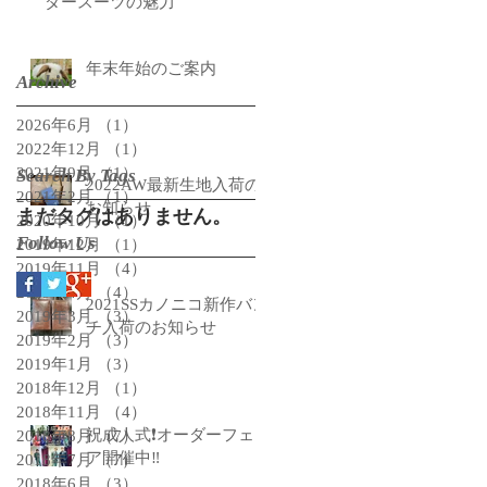
ダースーツの魅力
年末年始のご案内
Archive
2026年6月
（1）
1件の記事
2022年12月
（1）
1件の記事
2021年9月
（1）
1件の記事
Search By Tags
2022AW最新生地入荷の
2021年2月
（1）
1件の記事
お知らせ
まだタグはありません。
2020年10月
（1）
1件の記事
Follow Us
2019年12月
（1）
1件の記事
2019年11月
（4）
4件の記事
2019年4月
（4）
4件の記事
2021SSカノニコ新作バン
2019年3月
（3）
3件の記事
チ入荷のお知らせ
2019年2月
（3）
3件の記事
2019年1月
（3）
3件の記事
2018年12月
（1）
1件の記事
2018年11月
（4）
4件の記事
祝成人式❗️オーダーフェ
2018年8月
（7）
7件の記事
ア開催中‼️
2018年7月
（7）
7件の記事
2018年6月
（3）
3件の記事