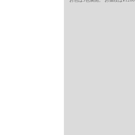
お色は5色展開。 お値段は¥1200+