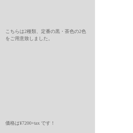
こちらは2種類、定番の黒・茶色の2色
をご用意致しました。
価格は¥7200+tax です！