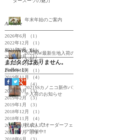
ダースーツの魅力
年末年始のご案内
Archive
2026年6月
（1）
1件の記事
2022年12月
（1）
1件の記事
2021年9月
（1）
1件の記事
Search By Tags
2022AW最新生地入荷の
2021年2月
（1）
1件の記事
お知らせ
まだタグはありません。
2020年10月
（1）
1件の記事
Follow Us
2019年12月
（1）
1件の記事
2019年11月
（4）
4件の記事
2019年4月
（4）
4件の記事
2021SSカノニコ新作バン
2019年3月
（3）
3件の記事
チ入荷のお知らせ
2019年2月
（3）
3件の記事
2019年1月
（3）
3件の記事
2018年12月
（1）
1件の記事
2018年11月
（4）
4件の記事
祝成人式❗️オーダーフェ
2018年8月
（7）
7件の記事
ア開催中‼️
2018年7月
（7）
7件の記事
2018年6月
（3）
3件の記事