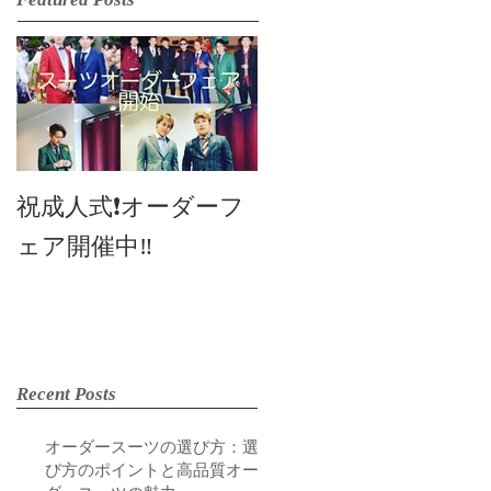
2019SS 展示会
祝成人式❗️オーダーフ
ェア開催中‼️
Recent Posts
オーダースーツの選び方：選
び方のポイントと高品質オー