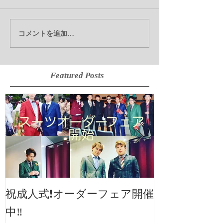
コメントを追加…
Featured Posts
2019SS 展示
祝成人式❗️オーダーフェア開催
中‼️