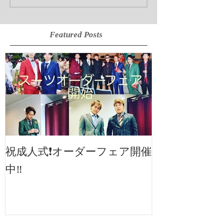
Featured Posts
2019SS 展示
祝成人式❗️オーダーフェア開催
中‼️