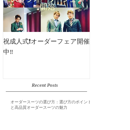
2019SS 展示
祝成人式❗️オーダーフェア開催
中‼️
Recent Posts
オーダースーツの選び方：選び方のポイント
と高品質オーダースーツの魅力