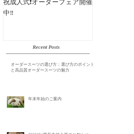
2019SS 展示
祝成人式❗️オーダーフェア開催
中‼️
Recent Posts
オーダースーツの選び方：選び方のポイント
と高品質オーダースーツの魅力
年末年始のご案内