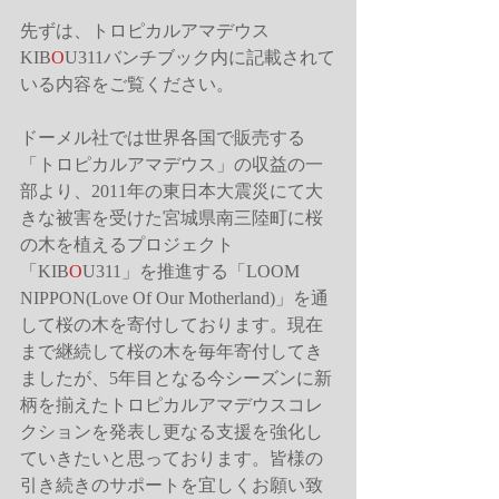
先ずは、トロピカルアマデウス
KIB
O
U311バンチブック内に記載されて
いる内容をご覧ください。
ドーメル社では世界各国で販売する
「トロピカルアマデウス」の収益の一
部より、2011年の東日本大震災にて大
きな被害を受けた宮城県南三陸町に桜
の木を植えるプロジェクト
「KIB
O
U311」を推進する「LOOM 
NIPPON(Love Of Our Motherland)」を通
して桜の木を寄付しております。現在
まで継続して桜の木を毎年寄付してき
ましたが、5年目となる今シーズンに新
柄を揃えたトロピカルアマデウスコレ
クションを発表し更なる支援を強化し
ていきたいと思っております。皆様の
引き続きのサポートを宜しくお願い致