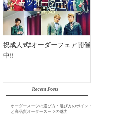
2019SS 展示
祝成人式❗️オーダーフェア開催
中‼️
Recent Posts
オーダースーツの選び方：選び方のポイント
と高品質オーダースーツの魅力