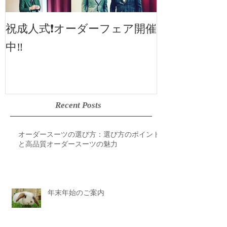
2019SS 展示
祝成人式❗️オーダーフェア開催
中‼️
Recent Posts
オーダースーツの選び方：選び方のポイント
と高品質オーダースーツの魅力
年末年始のご案内